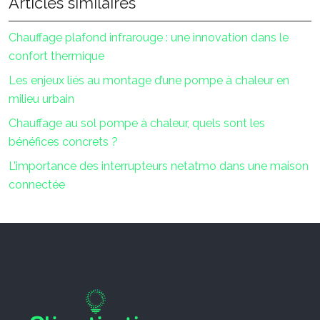
Articles similaires
Chauffage plafond infrarouge : une innovation dans le
confort thermique
Les enjeux liés au montage d’une pompe à chaleur en
milieu urbain
Chauffage au sol pompe à chaleur, quels sont les
bénéfices concrets ?
L’importance des interrupteurs netatmo dans une maison
connectée