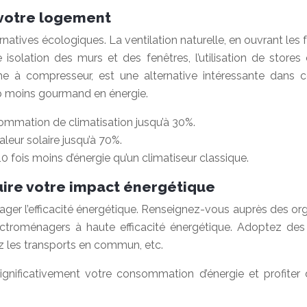
 votre logement
atives écologiques. La ventilation naturelle, en ouvrant les fen
solation des murs et des fenêtres, l’utilisation de stores 
e à compresseur, est une alternative intéressante dans cert
coup moins gourmand en énergie.
ommation de climatisation jusqu’à 30%.
leur solaire jusqu’à 70%.
fois moins d’énergie qu’un climatiseur classique.
uire votre impact énergétique
rager l’efficacité énergétique. Renseignez-vous auprès des 
électroménagers à haute efficacité énergétique. Adoptez de
iez les transports en commun, etc.
ignificativement votre consommation d’énergie et profiter d