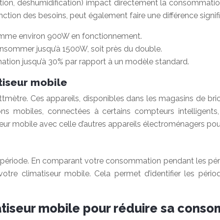
tion, déshumidification) impact directement la consommation
nction des besoins, peut également faire une différence signifi
somme environ 900W en fonctionnement.
onsommer jusqu’à 1500W, soit près du double.
mation jusqu’à 30% par rapport à un modèle standard.
tiseur mobile
attmètre. Ces appareils, disponibles dans les magasins de b
ons mobiles, connectées à certains compteurs intelligents
r mobile avec celle d’autres appareils électroménagers pour
r période. En comparant votre consommation pendant les péri
re climatiseur mobile. Cela permet d’identifier les pério
imatiseur mobile pour réduire sa cons